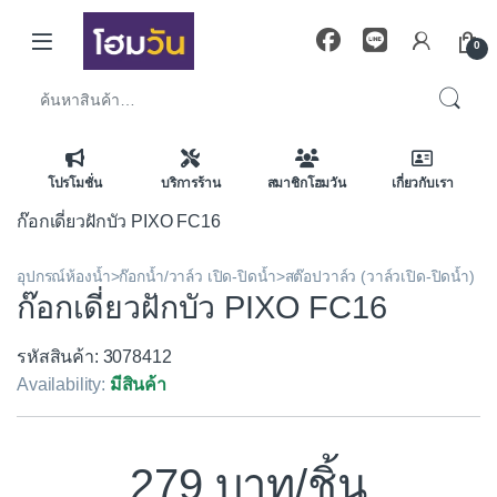
Skip to navigation
Skip to content
0
ค้นหา:
โปรโมชั่น
บริการร้าน
สมาชิกโฮมวัน
เกี่ยวกับเรา
ก๊อกเดี่ยวฝักบัว PIXO FC16
อุปกรณ์ห้องน้ำ>ก๊อกน้ำ/วาล์ว เปิด-ปิดน้ำ>สต๊อปวาล์ว (วาล์วเปิด-ปิดน้ำ)
ก๊อกเดี่ยวฝักบัว PIXO FC16
รหัสสินค้า: 3078412
Availability:
มีสินค้า
279
/ชิ้น