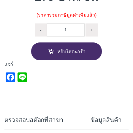
(ราคารวมภาษีมูลค่าเพิ่มแล้ว)
ก๊อกเดี่ยวฝักบัว PIXO FC16 quanti
-
+
หยิบใส่ตะกร้า
แชร์
F
Li
a
n
c
e
e
b
ตรวจสอบสต๊อกที่สาขา
ข้อมูลสินค้า
o