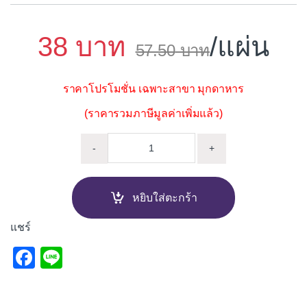
38
/แผ่น
57.50
ราคาโปรโมชั่น เฉพาะสาขา มุกดาหาร
(ราคารวมภาษีมูลค่าเพิ่มแล้ว)
กระเบื้องหลังคา ตราเพชร ลอนคู่
-
+
หยิบใส่ตะกร้า
แชร์
F
Li
a
n
c
e