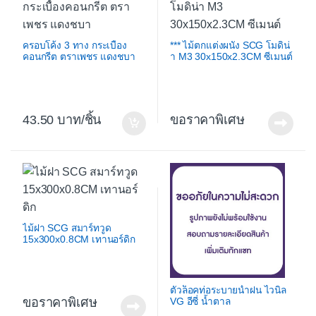
ครอบโค้ง 3 ทาง กระเบื้อง
*** ไม้ตกแต่งผนัง SCG โมดิน่
คอนกรีต ตราเพชร แดงชบา
า M3 30x150x2.3CM ซีเมนต์
43.50
/ชิ้น
ขอราคาพิเศษ
ไม้ฝา SCG สมาร์ทวูด
15x300x0.8CM เทานอร์ดิก
ตัวล็อคท่อระบายน้ำฝน ไวนิล
ขอราคาพิเศษ
VG อีซี่ น้ำตาล