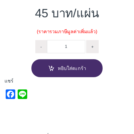
45
/แผ่น
(ราคารวมภาษีมูลค่าเพิ่มแล้ว)
ครอบข้างปิดชาย กระเบื้องหลังค
-
+
หยิบใส่ตะกร้า
แชร์
F
Li
a
n
c
e
e
b