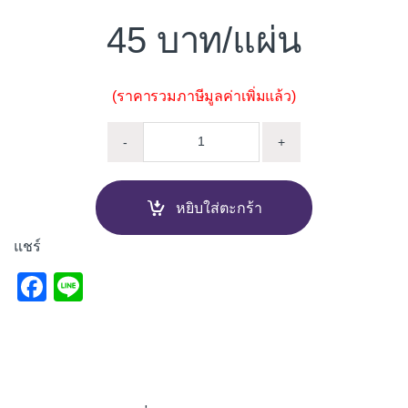
45
/แผ่น
(ราคารวมภาษีมูลค่าเพิ่มแล้ว)
ไม้รั้ว หัวมน DURA ONE 10X100X
-
+
หยิบใส่ตะกร้า
แชร์
F
Li
a
n
c
e
e
b