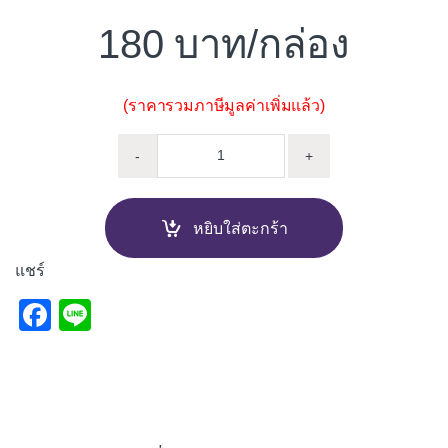
180
/กล่อง
(ราคารวมภาษีมูลค่าเพิ่มแล้ว)
* สกรูยึดลอนคู่ ปลายแหลม DUR
-
+
หยิบใส่ตะกร้า
แชร์
F
Li
a
n
c
e
e
b