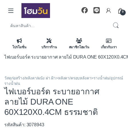
Skip to navigation
Skip to content
0
ค้นหา:
โปรโมชั่น
บริการร้าน
สมาชิกโฮมวัน
เกี่ยวกับเรา
ไฟเบอร์บอร์ด ระบายอากาศ ลายไม้ DURA ONE 60X120X0.4C
วัสดุก่อสร้าง/หลังคา/ผนัง ฝา ฝ้า>หลังคา/ครอบหลังคา>รางน้ำฝน/อุปกรณ์
รางน้ำฝน
ไฟเบอร์บอร์ด ระบายอากาศ
ลายไม้ DURA ONE
60X120X0.4CM ธรรมชาติ
รหัสสินค้า: 3078943