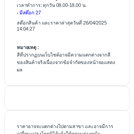
เวลาทำการ: ทุกวัน 08.00-18.00 น.
- มีสต๊อก 27
สต๊อกสินค้า และราคาล่าสุดวันที่ 26/04/2025
14:04:27
หมายเหตุ :
สีที่ปรากฏบนเว็บไซต์อาจมีความแตกต่างจากสี
ของสินค้าจริงเนื่องจากข้อจำกัดของหน้าจอแสดง
ผล
ราคาอาจจะแตกต่างไปตามสาขา และอาจมีการ
เปลี่ยนแปลงโดยมิได้แจ้งให้ทราบล่วงหน้า.