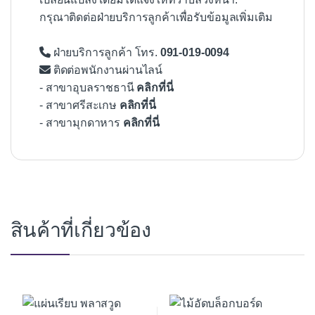
กรุณาติดต่อฝ่ายบริการลูกค้าเพื่อรับข้อมูลเพิ่มเติม
ฝ่ายบริการลูกค้า โทร.
091-019-0094
ติดต่อพนักงานผ่านไลน์
- สาขาอุบลราชธานี
คลิกที่นี่
- สาขาศรีสะเกษ
คลิกที่นี่
- สาขามุกดาหาร
คลิกที่นี่
สินค้าที่เกี่ยวข้อง