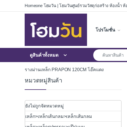
Skip to navigation
Skip to content
Homeone โฮมวัน | โฮมวันศูนย์รวมวัสดุก่อสร้าง ห้องน้ำ ห้อ
โปรโมชั่น
ดูสินค้าทั้งหมด
รางม่านเหล็ก PRAPON 120CM โอ๊คแดง
หมวดหมู่สินค้า
ยังไม่ถูกจัดหมวดหมู่
เหล็ก>เหล็กเส้นกลม>เหล็กเส้นกลม
เหล็ก>เหล็กรูปพรรณ>แป๊ปแบน