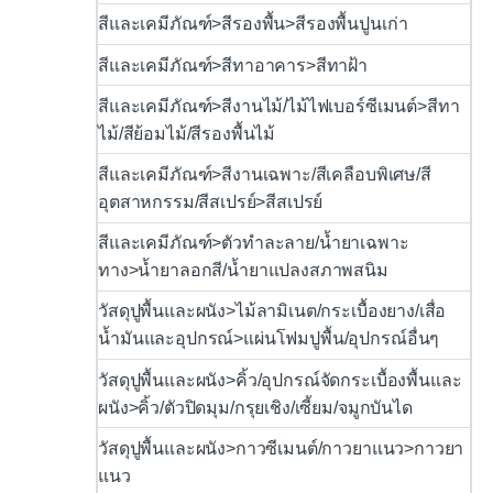
สีและเคมีภัณฑ์>สีรองพื้น>สีรองพื้นปูนเก่า
สีและเคมีภัณฑ์>สีทาอาคาร>สีทาฝ้า
สีและเคมีภัณฑ์>สีงานไม้/ไม้ไฟเบอร์ซีเมนต์>สีทา
ไม้/สีย้อมไม้/สีรองพื้นไม้
สีและเคมีภัณฑ์>สีงานเฉพาะ/สีเคลือบพิเศษ/สี
อุตสาหกรรม/สีสเปรย์>สีสเปรย์
สีและเคมีภัณฑ์>ตัวทำละลาย/น้ำยาเฉพาะ
ทาง>น้ำยาลอกสี/น้ำยาแปลงสภาพสนิม
วัสดุปูพื้นและผนัง>ไม้ลามิเนต/กระเบื้องยาง/เสื่อ
น้ำมันและอุปกรณ์>แผ่นโฟมปูพื้น/อุปกรณ์อื่นๆ
วัสดุปูพื้นและผนัง>คิ้ว/อุปกรณ์จัดกระเบื้องพื้นและ
ผนัง>คิ้ว/ตัวปิดมุม/กรุยเชิง/เซี้ยม/จมูกบันได
วัสดุปูพื้นและผนัง>กาวซีเมนต์/กาวยาแนว>กาวยา
แนว