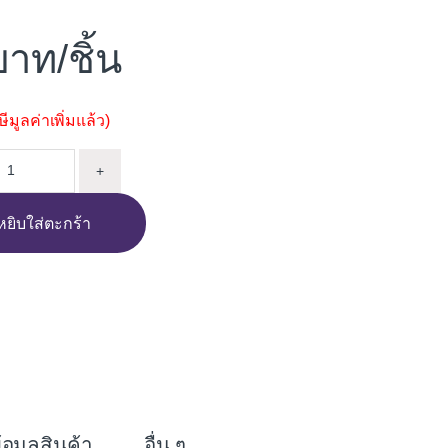
/ชิ้น
มูลค่าเพิ่มแล้ว)
นเหล็ก PRAPON 120CM โอ๊คแดง quantity
+
หยิบใส่ตะกร้า
i
n
e
้อมูลสินค้า
อื่น ๆ