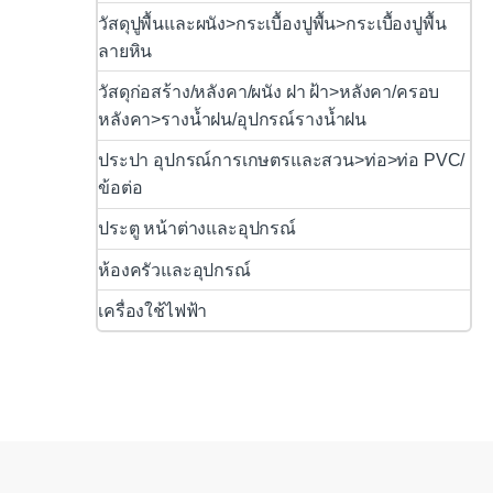
วัสดุปูพื้นและผนัง>กระเบื้องปูพื้น>กระเบื้องปูพื้น
ลายหิน
วัสดุก่อสร้าง/หลังคา/ผนัง ฝา ฝ้า>หลังคา/ครอบ
หลังคา>รางน้ำฝน/อุปกรณ์รางน้ำฝน
ประปา อุปกรณ์การเกษตรและสวน>ท่อ>ท่อ PVC/
ข้อต่อ
ประตู หน้าต่างและอุปกรณ์
ห้องครัวและอุปกรณ์
เครื่องใช้ไฟฟ้า