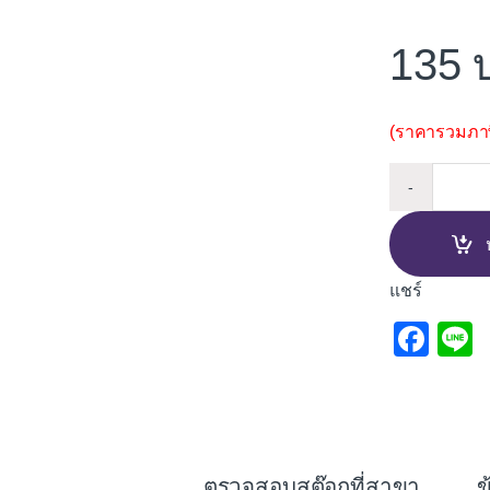
135
(ราคารวมภาษี
รางม่า
-
แชร์
F
L
a
c
e
b
ตรวจสอบสต๊อกที่สาขา
ข