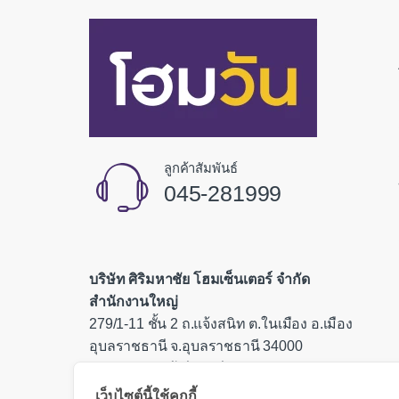
ลูกค้าสัมพันธ์
045-281999
บริษัท ศิริมหาชัย โฮมเซ็นเตอร์ จำกัด
สำนักงานใหญ่
279/1-11 ชั้น 2 ถ.แจ้งสนิท ต.ในเมือง อ.เมือง
อุบลราชธานี จ.อุบลราชธานี 34000
เลขประจำตัวผู้เสียภาษี 0335554000085
เว็บไซต์นี้ใช้คุกกี้