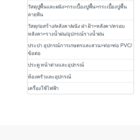
วัสดุปูพื้นและผนัง>กระเบื้องปูพื้น>กระเบื้องปูพื้น
ลายหิน
วัสดุก่อสร้าง/หลังคา/ผนัง ฝา ฝ้า>หลังคา/ครอบ
หลังคา>รางน้ำฝน/อุปกรณ์รางน้ำฝน
ประปา อุปกรณ์การเกษตรและสวน>ท่อ>ท่อ PVC/
ข้อต่อ
ประตู หน้าต่างและอุปกรณ์
ห้องครัวและอุปกรณ์
เครื่องใช้ไฟฟ้า