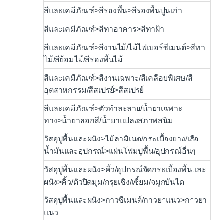
สีและเคมีภัณฑ์>สีรองพื้น>สีรองพื้นปูนเก่า
สีและเคมีภัณฑ์>สีทาอาคาร>สีทาฝ้า
สีและเคมีภัณฑ์>สีงานไม้/ไม้ไฟเบอร์ซีเมนต์>สีทา
ไม้/สีย้อมไม้/สีรองพื้นไม้
สีและเคมีภัณฑ์>สีงานเฉพาะ/สีเคลือบพิเศษ/สี
อุตสาหกรรม/สีสเปรย์>สีสเปรย์
สีและเคมีภัณฑ์>ตัวทำละลาย/น้ำยาเฉพาะ
ทาง>น้ำยาลอกสี/น้ำยาแปลงสภาพสนิม
วัสดุปูพื้นและผนัง>ไม้ลามิเนต/กระเบื้องยาง/เสื่อ
น้ำมันและอุปกรณ์>แผ่นโฟมปูพื้น/อุปกรณ์อื่นๆ
วัสดุปูพื้นและผนัง>คิ้ว/อุปกรณ์จัดกระเบื้องพื้นและ
ผนัง>คิ้ว/ตัวปิดมุม/กรุยเชิง/เซี้ยม/จมูกบันได
วัสดุปูพื้นและผนัง>กาวซีเมนต์/กาวยาแนว>กาวยา
แนว