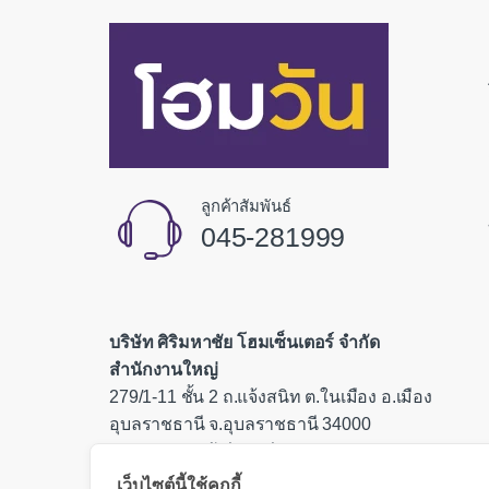
ลูกค้าสัมพันธ์
045-281999
บริษัท ศิริมหาชัย โฮมเซ็นเตอร์ จำกัด
สำนักงานใหญ่
279/1-11 ชั้น 2 ถ.แจ้งสนิท ต.ในเมือง อ.เมือง
อุบลราชธานี จ.อุบลราชธานี 34000
เลขประจำตัวผู้เสียภาษี 0335554000085
เว็บไซต์นี้ใช้คุกกี้