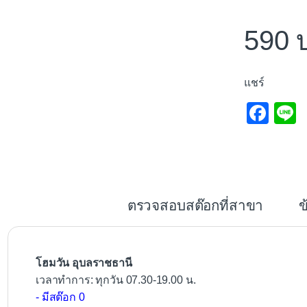
590
แชร์
F
L
a
c
e
b
ตรวจสอบสต๊อกที่สาขา
ข
o
o
k
โฮมวัน อุบลราชธานี
เวลาทำการ: ทุกวัน 07.30-19.00 น.
- มีสต๊อก 0