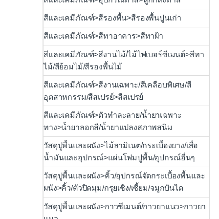
สีและเคมีภัณฑ์>สีรองพื้น>สีรองพื้นปูนเก่า
สีและเคมีภัณฑ์>สีทาอาคาร>สีทาฝ้า
สีและเคมีภัณฑ์>สีงานไม้/ไม้ไฟเบอร์ซีเมนต์>สีทา
ไม้/สีย้อมไม้/สีรองพื้นไม้
สีและเคมีภัณฑ์>สีงานเฉพาะ/สีเคลือบพิเศษ/สี
อุตสาหกรรม/สีสเปรย์>สีสเปรย์
สีและเคมีภัณฑ์>ตัวทำละลาย/น้ำยาเฉพาะ
ทาง>น้ำยาลอกสี/น้ำยาแปลงสภาพสนิม
วัสดุปูพื้นและผนัง>ไม้ลามิเนต/กระเบื้องยาง/เสื่อ
น้ำมันและอุปกรณ์>แผ่นโฟมปูพื้น/อุปกรณ์อื่นๆ
วัสดุปูพื้นและผนัง>คิ้ว/อุปกรณ์จัดกระเบื้องพื้นและ
ผนัง>คิ้ว/ตัวปิดมุม/กรุยเชิง/เซี้ยม/จมูกบันได
วัสดุปูพื้นและผนัง>กาวซีเมนต์/กาวยาแนว>กาวยา
แนว