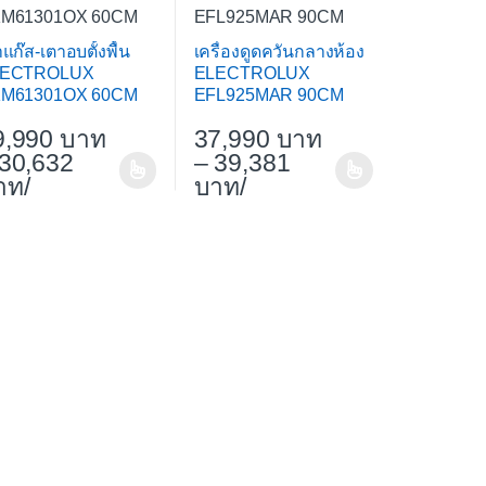
แก๊ส-เตาอบตั้งพื้น
เครื่องดูดควันกลางห้อง
LECTROLUX
ELECTROLUX
M61301OX 60CM
EFL925MAR 90CM
9,990
37,990
30,632
–
39,381
/
/
en on the product page
nts. The options may be chosen on the product page
s product has multiple variants. The options may be chosen on t
This product has multiple variants. Th