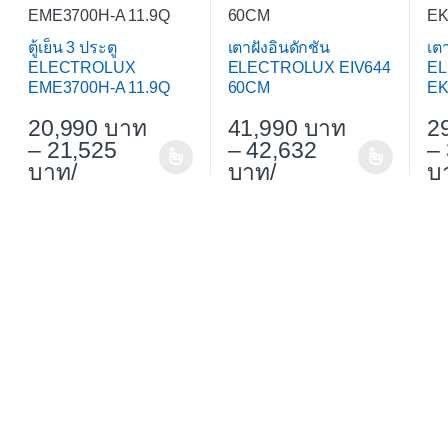
ตู้เย็น 3 ประตู
เตาฝังอินดักชัน
เตา
ELECTROLUX
ELECTROLUX EIV644
E
EME3700H-A 11.9Q
60CM
EK
20,990
41,990
2
–
21,525
–
42,632
–
/
/
This product has multiple variants. The options may be chos
This product has multiple varia
Thi