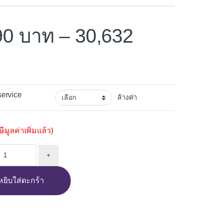
90
–
30,632
service
ล้างค่า
มูลค่าเพิ่มแล้ว)
ัง ELECTROLUX KODEC75X 72L quantity
+
หยิบใส่ตะกร้า