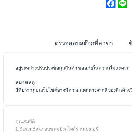
F
L
a
c
e
b
ตรวจสอบสต๊อกที่สาขา
ข
o
o
k
อยู่ระหว่างปรับปรุงข้อมูลสินค้า ขออภัยในความไม่สะดวก
หมายเหตุ :
สีที่ปรากฏบนเว็บไซต์อาจมีความแตกต่างจากสีของสินค้าจ
คุณสมบัติ
1.SteamBake อบขนมปังสไตล์ร้านเบเกอรี่