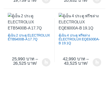
19,739
/
20,632
/
This product has multiple variants. The options may be cho
This product has multiple var
ตู้เย็น 2 ประตู ELECTROLUX
ตู้เย็น 4 ประตู ฟรีซล่าง
ETB5400B-A 17.7Q
ELECTROLUX EQE6000A-
B 19.1Q
25,990
–
42,990
–
26,525
/
43,525
/
This product has multiple variants. The options may be cho
This product has multiple var