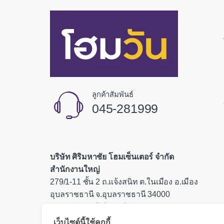
ลูกค้าสัมพันธ์
045-281999
บริษัท ศิริมหาชัย โฮมเซ็นเตอร์ จำกัด
สำนักงานใหญ่
279/1-11 ชั้น 2 ถ.แจ้งสนิท ต.ในเมือง อ.เมือง
อุบลราชธานี จ.อุบลราชธานี 34000
เลขประจำตัวผู้เสียภาษี 0335554000085
เว็บไซต์นี้ใช้คุกกี้