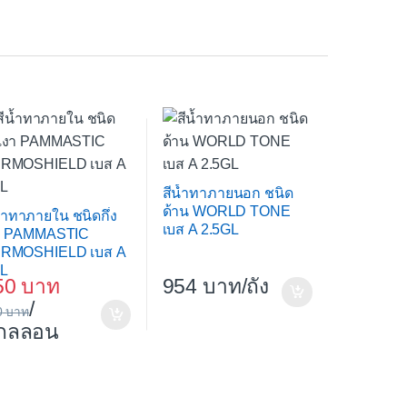
สีน้ำทาภายนอก ชนิด
ด้าน WORLD TONE
น้ำทาภายใน ชนิดกึ่ง
เบส A 2.5GL
า PAMMASTIC
RMOSHIELD เบส A
L
954
/ถัง
50
/
0
กลลอน