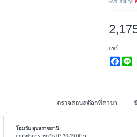
Availability:
ส
2,17
แชร์
F
L
a
c
e
b
ตรวจสอบสต๊อกที่สาขา
ข
o
o
k
โฮมวัน อุบลราชธานี
เวลาทำการ: ทุกวัน 07.30-19.00 น.