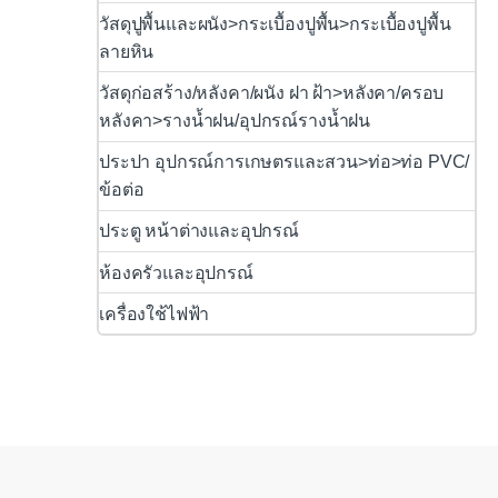
วัสดุปูพื้นและผนัง>กระเบื้องปูพื้น>กระเบื้องปูพื้น
ลายหิน
วัสดุก่อสร้าง/หลังคา/ผนัง ฝา ฝ้า>หลังคา/ครอบ
หลังคา>รางน้ำฝน/อุปกรณ์รางน้ำฝน
ประปา อุปกรณ์การเกษตรและสวน>ท่อ>ท่อ PVC/
ข้อต่อ
ประตู หน้าต่างและอุปกรณ์
ห้องครัวและอุปกรณ์
เครื่องใช้ไฟฟ้า