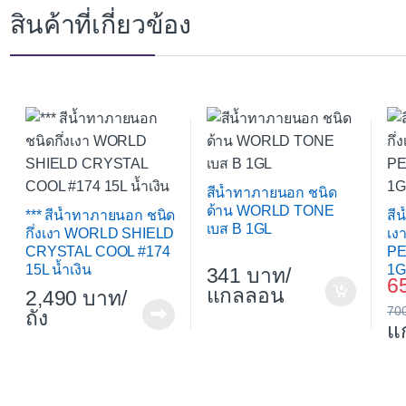
สินค้าที่เกี่ยวข้อง
สีน้ำทาภายนอก ชนิด
ด้าน WORLD TONE
*** สีน้ำทาภายนอก ชนิด
สี
เบส B 1GL
กึ่งเงา WORLD SHIELD
เง
CRYSTAL COOL #174
PE
15L น้ำเงิน
1G
341
/
6
แกลลอน
2,490
/
70
ถัง
แ