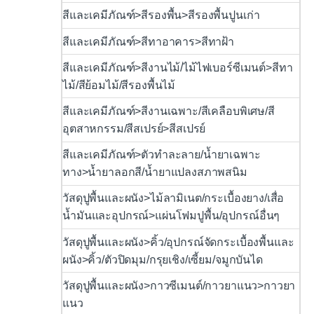
สีและเคมีภัณฑ์>สีรองพื้น>สีรองพื้นปูนเก่า
สีและเคมีภัณฑ์>สีทาอาคาร>สีทาฝ้า
สีและเคมีภัณฑ์>สีงานไม้/ไม้ไฟเบอร์ซีเมนต์>สีทา
ไม้/สีย้อมไม้/สีรองพื้นไม้
สีและเคมีภัณฑ์>สีงานเฉพาะ/สีเคลือบพิเศษ/สี
อุตสาหกรรม/สีสเปรย์>สีสเปรย์
สีและเคมีภัณฑ์>ตัวทำละลาย/น้ำยาเฉพาะ
ทาง>น้ำยาลอกสี/น้ำยาแปลงสภาพสนิม
วัสดุปูพื้นและผนัง>ไม้ลามิเนต/กระเบื้องยาง/เสื่อ
น้ำมันและอุปกรณ์>แผ่นโฟมปูพื้น/อุปกรณ์อื่นๆ
วัสดุปูพื้นและผนัง>คิ้ว/อุปกรณ์จัดกระเบื้องพื้นและ
ผนัง>คิ้ว/ตัวปิดมุม/กรุยเชิง/เซี้ยม/จมูกบันได
วัสดุปูพื้นและผนัง>กาวซีเมนต์/กาวยาแนว>กาวยา
แนว