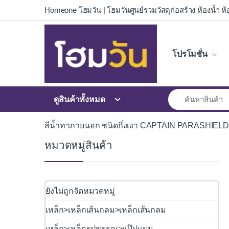
Skip to navigation
Skip to content
Homeone โฮมวัน | โฮมวันศูนย์รวมวัสดุก่อสร้าง ห้องน้ำ ห้อ
โปรโมชั่น
ดูสินค้าทั้งหมด
สีน้ำทาภายนอก ชนิดกึ่งเงา CAPTAIN PARASHIEL
หมวดหมู่สินค้า
ยังไม่ถูกจัดหมวดหมู่
เหล็ก>เหล็กเส้นกลม>เหล็กเส้นกลม
เหล็ก>เหล็กรูปพรรณ>แป๊ปแบน