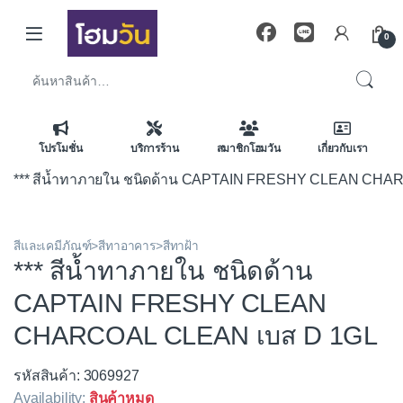
Skip to navigation
Skip to content
0
ค้นหา:
โปรโมชั่น
บริการร้าน
สมาชิกโฮมวัน
เกี่ยวกับเรา
*** สีน้ำทาภายใน ชนิดด้าน CAPTAIN FRESHY CLEAN CHA
สีและเคมีภัณฑ์>สีทาอาคาร>สีทาฝ้า
*** สีน้ำทาภายใน ชนิดด้าน
CAPTAIN FRESHY CLEAN
CHARCOAL CLEAN เบส D 1GL
รหัสสินค้า: 3069927
Availability:
สินค้าหมด