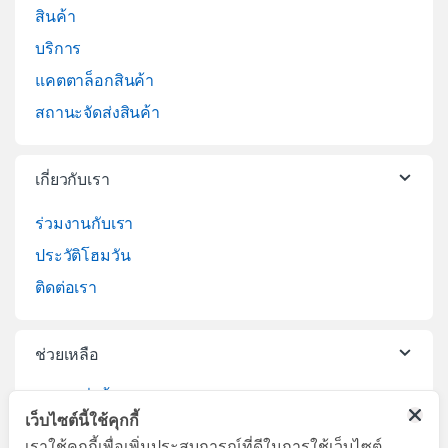
สินค้า
บริการ
แคตตาล็อกสินค้า
สถานะจัดส่งสินค้า
เกี่ยวกับเรา
ร่วมงานกับเรา
ประวัติโฮมวัน
ติดต่อเรา
ช่วยเหลือ
วิธีการสั่งซื้อสินค้า
เว็บไซต์นี้ใช้คุกกี้
บริการจัดส่งสินค้า
เราใช้คุกกี้เพื่อเพิ่มประสบการณ์ที่ดีในการใช้เว็บไซต์