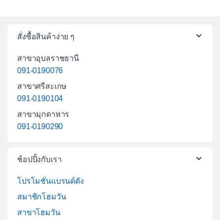
สั่งซื้อสินค้าง่าย ๆ
สาขาอุบลราชธานี
091-0190076
สาขาศรีสะเกษ
091-0190104
สาขามุกดาหาร
091-0190290
ช้อปปิ้งกับเรา
โปรโมชั่นแบรนด์ดัง
สมาชิกโฮมวัน
สาขาโฮมวัน