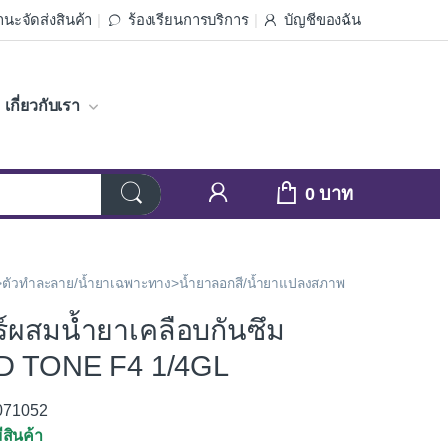
นะจัดส่งสินค้า
ร้องเรียนการบริการ
บัญชีของฉัน
เกี่ยวกับเรา
0
์>ตัวทำละลาย/น้ำยาเฉพาะทาง>น้ำยาลอกสี/น้ำยาแปลงสภาพ
ร์ผสมน้ำยาเคลือบกันซึม
 TONE F4 1/4GL
3071052
ีสินค้า