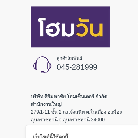
ลูกค้าสัมพันธ์
045-281999
บริษัท ศิริมหาชัย โฮมเซ็นเตอร์ จำกัด
สำนักงานใหญ่
279/1-11 ชั้น 2 ถ.แจ้งสนิท ต.ในเมือง อ.เมือง
อุบลราชธานี จ.อุบลราชธานี 34000
เลขประจำตัวผู้เสียภาษี 0335554000085
เว็บไซต์นี้ใช้คุกกี้