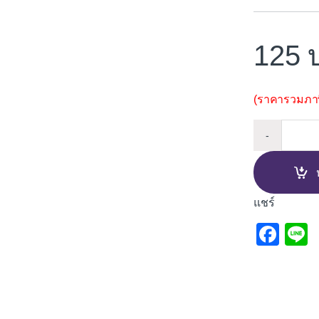
125
(ราคารวมภาษี
ทินเนอ
-
แชร์
F
L
a
c
e