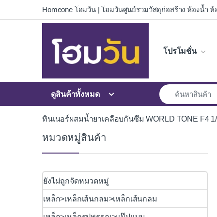
Skip to navigation
Skip to content
Homeone โฮมวัน | โฮมวันศูนย์รวมวัสดุก่อสร้าง ห้องน้ำ ห้อ
โปรโมชั่น
ดูสินค้าทั้งหมด
ทินเนอร์ผสมน้ำยาเคลือบกันซึม WORLD TONE F4 1
หมวดหมู่สินค้า
ยังไม่ถูกจัดหมวดหมู่
เหล็ก>เหล็กเส้นกลม>เหล็กเส้นกลม
เหล็ก>เหล็กรูปพรรณ>แป๊ปแบน