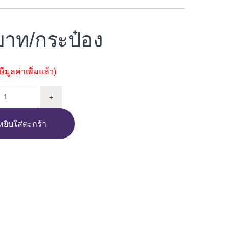
/กระป๋อง
มูลค่าเพิ่มแล้ว)
ร์ผสมน้ำยาเคลือบกันซึม WORLD TONE F4 1/4GL quantity
+
หยิบใส่ตะกร้า
i
n
e