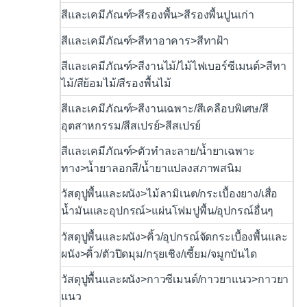
สีและเคมีภัณฑ์>สีรองพื้น>สีรองพื้นปูนเก่า
สีและเคมีภัณฑ์>สีทาอาคาร>สีทาฝ้า
สีและเคมีภัณฑ์>สีงานไม้/ไม้ไฟเบอร์ซีเมนต์>สีทา
ไม้/สีย้อมไม้/สีรองพื้นไม้
สีและเคมีภัณฑ์>สีงานเฉพาะ/สีเคลือบพิเศษ/สี
อุตสาหกรรม/สีสเปรย์>สีสเปรย์
สีและเคมีภัณฑ์>ตัวทำละลาย/น้ำยาเฉพาะ
ทาง>น้ำยาลอกสี/น้ำยาแปลงสภาพสนิม
วัสดุปูพื้นและผนัง>ไม้ลามิเนต/กระเบื้องยาง/เสื่อ
น้ำมันและอุปกรณ์>แผ่นโฟมปูพื้น/อุปกรณ์อื่นๆ
วัสดุปูพื้นและผนัง>คิ้ว/อุปกรณ์จัดกระเบื้องพื้นและ
ผนัง>คิ้ว/ตัวปิดมุม/กรุยเชิง/เซี้ยม/จมูกบันได
วัสดุปูพื้นและผนัง>กาวซีเมนต์/กาวยาแนว>กาวยา
แนว