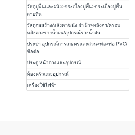
วัสดุปูพื้นและผนัง>กระเบื้องปูพื้น>กระเบื้องปูพื้น
ลายหิน
วัสดุก่อสร้าง/หลังคา/ผนัง ฝา ฝ้า>หลังคา/ครอบ
หลังคา>รางน้ำฝน/อุปกรณ์รางน้ำฝน
ประปา อุปกรณ์การเกษตรและสวน>ท่อ>ท่อ PVC/
ข้อต่อ
ประตู หน้าต่างและอุปกรณ์
ห้องครัวและอุปกรณ์
เครื่องใช้ไฟฟ้า