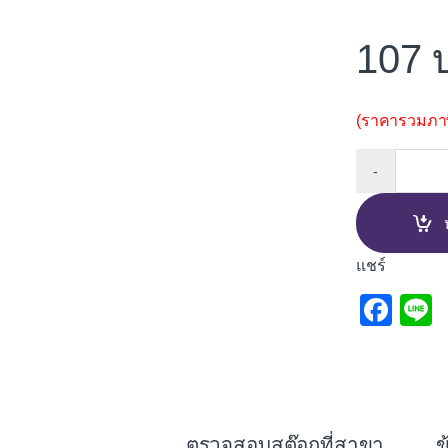
107
(ราคารวมภาษี
ล้อยางพ
-
แชร์
F
L
a
c
e
b
ตรวจสอบสต๊อกที่สาขา
ข