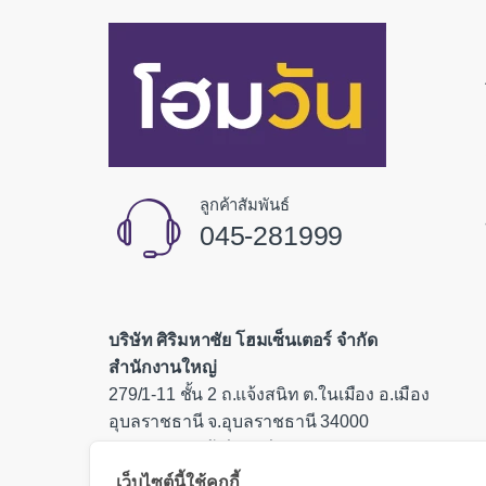
ลูกค้าสัมพันธ์
045-281999
บริษัท ศิริมหาชัย โฮมเซ็นเตอร์ จำกัด
สำนักงานใหญ่
279/1-11 ชั้น 2 ถ.แจ้งสนิท ต.ในเมือง อ.เมือง
อุบลราชธานี จ.อุบลราชธานี 34000
เลขประจำตัวผู้เสียภาษี 0335554000085
เว็บไซต์นี้ใช้คุกกี้