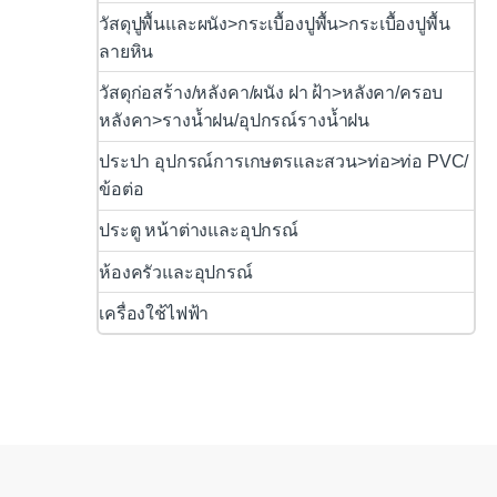
วัสดุปูพื้นและผนัง>กระเบื้องปูพื้น>กระเบื้องปูพื้น
ลายหิน
วัสดุก่อสร้าง/หลังคา/ผนัง ฝา ฝ้า>หลังคา/ครอบ
หลังคา>รางน้ำฝน/อุปกรณ์รางน้ำฝน
ประปา อุปกรณ์การเกษตรและสวน>ท่อ>ท่อ PVC/
ข้อต่อ
ประตู หน้าต่างและอุปกรณ์
ห้องครัวและอุปกรณ์
เครื่องใช้ไฟฟ้า