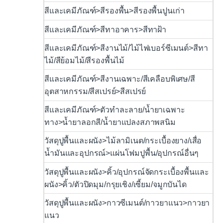
สีและเคมีภัณฑ์>สีรองพื้น>สีรองพื้นปูนเก่า
สีและเคมีภัณฑ์>สีทาอาคาร>สีทาฝ้า
สีและเคมีภัณฑ์>สีงานไม้/ไม้ไฟเบอร์ซีเมนต์>สีทา
ไม้/สีย้อมไม้/สีรองพื้นไม้
สีและเคมีภัณฑ์>สีงานเฉพาะ/สีเคลือบพิเศษ/สี
อุตสาหกรรม/สีสเปรย์>สีสเปรย์
สีและเคมีภัณฑ์>ตัวทำละลาย/น้ำยาเฉพาะ
ทาง>น้ำยาลอกสี/น้ำยาแปลงสภาพสนิม
วัสดุปูพื้นและผนัง>ไม้ลามิเนต/กระเบื้องยาง/เสื่อ
น้ำมันและอุปกรณ์>แผ่นโฟมปูพื้น/อุปกรณ์อื่นๆ
วัสดุปูพื้นและผนัง>คิ้ว/อุปกรณ์จัดกระเบื้องพื้นและ
ผนัง>คิ้ว/ตัวปิดมุม/กรุยเชิง/เซี้ยม/จมูกบันได
วัสดุปูพื้นและผนัง>กาวซีเมนต์/กาวยาแนว>กาวยา
แนว