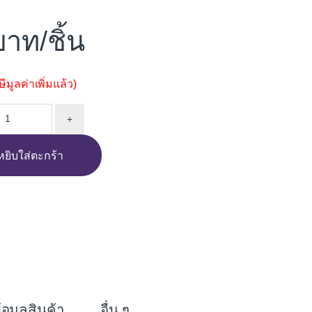
/ชิ้น
มูลค่าเพิ่มแล้ว)
ร้อมลูกปืน ไม่มีแป้น LEON JL1405 5" quantity
+
หยิบใส่ตะกร้า
i
n
e
้อมูลสินค้า
อื่น ๆ